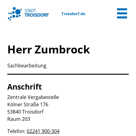
Zum Header
Zum Hauptinhalt
Zum Footer
Zum Hauptinhalt springen
Troisdorf.de
Herr Zumbrock
Sachbearbeitung
Anschrift
Zentrale Vergabestelle
Kölner Straße
176
53840
Troisdorf
Raum 203
Telefon:
02241 900-304