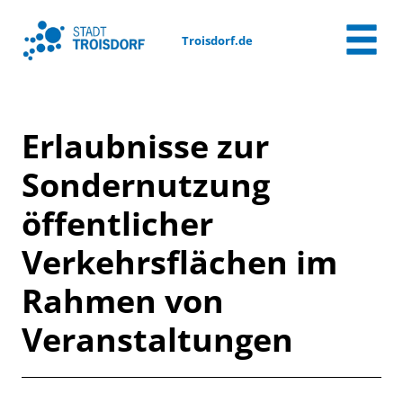
Zum Header
Zum Hauptinhalt
Zum Footer
Zum Hauptinhalt springen
Troisdorf.de
Erlaubnisse zur
Sondernutzung
öffentlicher
Verkehrsflächen im
Rahmen von
Veranstaltungen