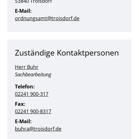
PLZ:
Ort:
53840
Troisdorf
E-Mail:
ordnungsamt@troisdorf.de
Zuständige Kontaktpersonen
Herr Buhr
Position:
Sachbearbeitung
Telefon:
02241 900-317
Fax:
02241 900-8317
E-Mail:
buhra@troisdorf.de