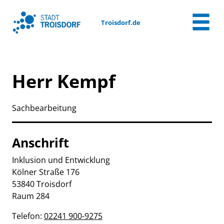
Zum Header
Zum Hauptinhalt
Zum Footer
Zum Hauptinhalt springen
Troisdorf.de
Herr Kempf
Sachbearbeitung
Anschrift
Inklusion und Entwicklung
Kölner Straße
176
53840
Troisdorf
Raum 284
Telefon:
02241 900-9275