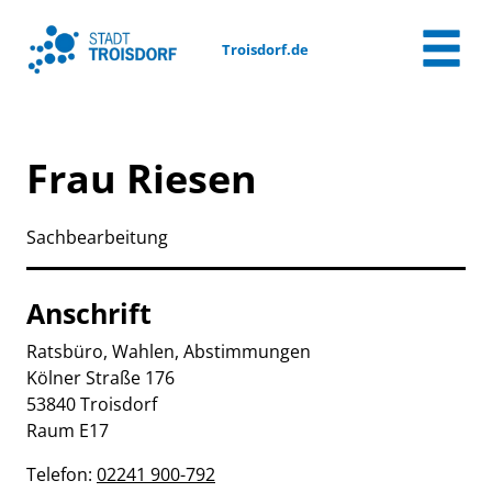
Zum Header
Zum Hauptinhalt
Zum Footer
Zum Hauptinhalt springen
Troisdorf.de
Frau Riesen
Sachbearbeitung
Anschrift
Ratsbüro, Wahlen, Abstimmungen
Kölner Straße
176
53840
Troisdorf
Raum E17
Telefon:
02241 900-792