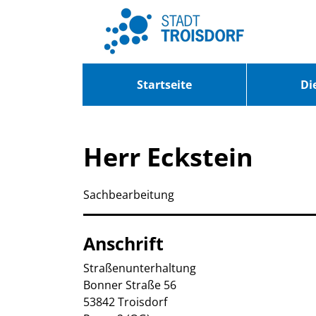
Zum Header
Zum Hauptinhalt
Zum Footer
Zum Hauptinhalt springen
Startseite
Di
Herr Eckstein
Sachbearbeitung
Anschrift
Straßenunterhaltung
Bonner Straße
56
53842
Troisdorf