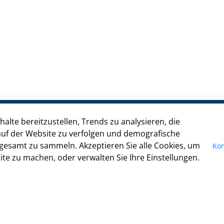
alte bereitzustellen, Trends zu analysieren, die
Kontakt
uf der Website zu verfolgen und demografische
gesamt zu sammeln. Akzeptieren Sie alle Cookies, um
Kon
Impressum
te zu machen, oder verwalten Sie Ihre Einstellungen.
Datenschutz
Anfahrt
Cookie-Richtlinie