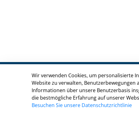
Wir verwenden Cookies, um personalisierte Inh
Stadt Troisdorf
Website zu verwalten, Benutzerbewegungen a
Kölner Straße 176, 53840 Troisdorf
Informationen über unsere Benutzerbasis ins
die bestmögliche Erfahrung auf unserer Websi
Besuchen Sie unsere Datenschutzrichtlinie
02241 900-0
02241 900-800
rathaus@troisdorf.de