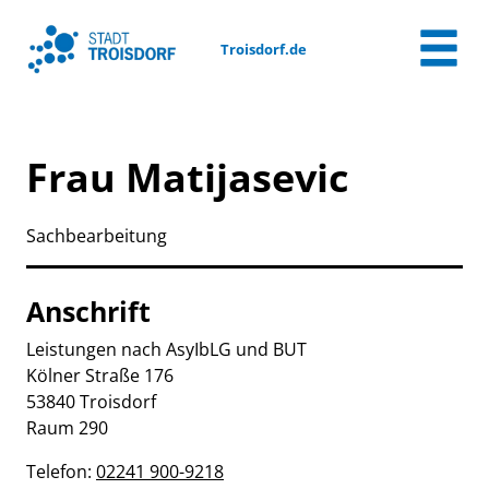
Zum Header
Zum Hauptinhalt
Zum Footer
Zum Hauptinhalt springen
Troisdorf.de
Frau Matijasevic
Sachbearbeitung
Anschrift
Leistungen nach AsyIbLG und BUT
Kölner Straße
176
53840
Troisdorf
Raum 290
Telefon:
02241 900-9218