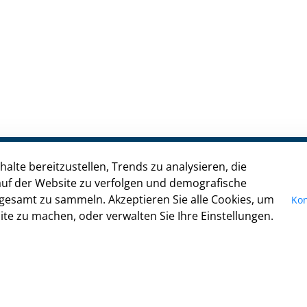
alte bereitzustellen, Trends zu analysieren, die
Kontakt
uf der Website zu verfolgen und demografische
gesamt zu sammeln. Akzeptieren Sie alle Cookies, um
Kon
Impressum
te zu machen, oder verwalten Sie Ihre Einstellungen.
Datenschutz
Anfahrt
Cookie-Richtlinie