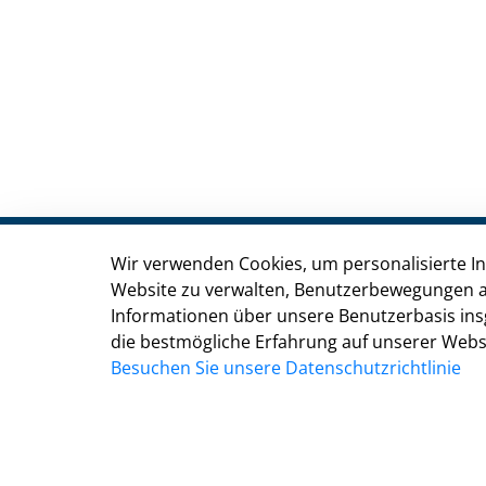
Wir verwenden Cookies, um personalisierte Inh
Stadt Troisdorf
Website zu verwalten, Benutzerbewegungen a
Kölner Straße 176, 53840 Troisdorf
Informationen über unsere Benutzerbasis ins
die bestmögliche Erfahrung auf unserer Websi
Besuchen Sie unsere Datenschutzrichtlinie
02241 900-0
02241 900-800
rathaus@troisdorf.de