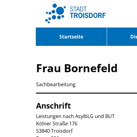
Zum Header
Zum Hauptinhalt
Zum Footer
Zum Hauptinhalt springen
Startseite
Di
Frau Bornefeld
Sachbearbeitung
Anschrift
Leistungen nach AsyIbLG und BUT
Kölner Straße
176
53840
Troisdorf