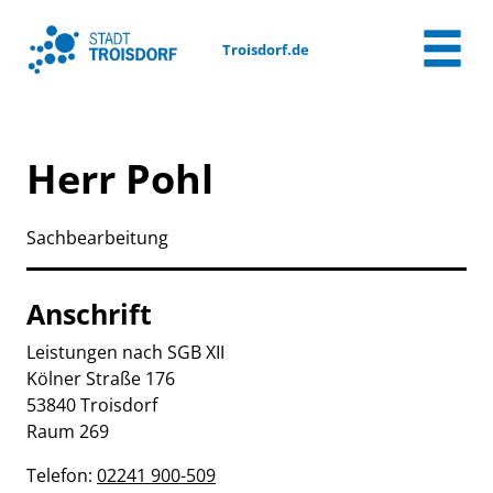
Zum Header
Zum Hauptinhalt
Zum Footer
Zum Hauptinhalt springen
Troisdorf.de
Herr Pohl
Sachbearbeitung
Anschrift
Leistungen nach SGB XII
Kölner Straße
176
53840
Troisdorf
Raum 269
Telefon:
02241 900-509