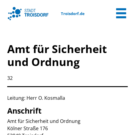
Zum Header
Zum Hauptinhalt
Zum Footer
Zum Hauptinhalt springen
Troisdorf.de
Amt für Sicherheit
und Ordnung
Kurzbezeichnung
32
Beschreibung
Leitung: Herr O. Kosmalla
Anschrift
Amt für Sicherheit und Ordnung
Kölner Straße
176