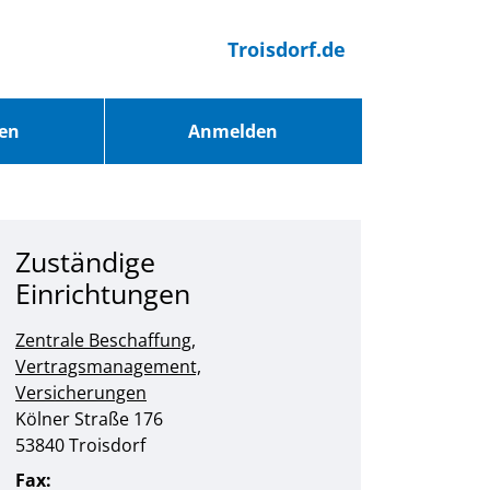
Troisdorf.de
ren
Anmelden
Zuständige
Einrichtungen
Zentrale Beschaffung,
Vertragsmanagement,
Versicherungen
Straße:
Hausnummer:
Kölner Straße
176
PLZ:
Ort:
53840
Troisdorf
Fax: