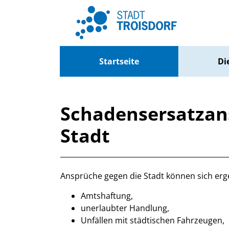
Zum Header
Zum Hauptinhalt
Zum Footer
Zum Hauptinhalt springen
Startseite
Di
Schadensersatzan
Stadt
Beschreibung
Ansprüche gegen die Stadt können sich erg
Amtshaftung,
unerlaubter Handlung,
Unfällen mit städtischen Fahrzeugen,