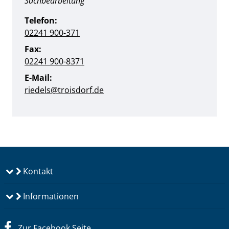
Position:
Sachbearbeitung
Telefon:
02241 900-371
Fax:
02241 900-8371
E-Mail:
riedels@troisdorf.de
Kontakt
Informationen
Zur Facebook Seite