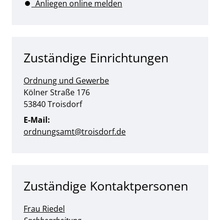
Anliegen online melden
Zuständige Einrichtungen
Ordnung und Gewerbe
Straße:
Hausnummer:
Kölner Straße
176
PLZ:
Ort:
53840
Troisdorf
E-Mail:
ordnungsamt@troisdorf.de
Zuständige Kontaktpersonen
Frau Riedel