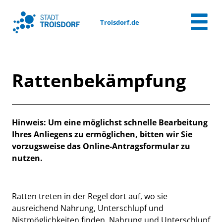
Zum Header
Zum Hauptinhalt
Zum Footer
Zum Hauptinhalt springen
Troisdorf.de
Rattenbekämpfung
Beschreibung
Hinweis: Um eine möglichst schnelle Bearbeitung
Ihres Anliegens zu ermöglichen, bitten wir Sie
vorzugsweise das Online-Antragsformular zu
nutzen.
Ratten treten in der Regel dort auf, wo sie
ausreichend Nahrung, Unterschlupf und
Nistmöglichkeiten finden. Nahrung und Unterschlupf