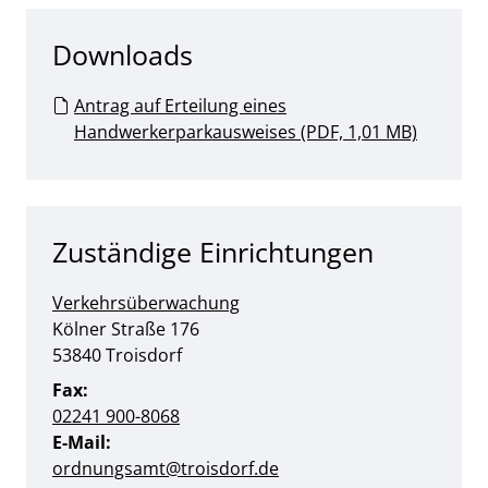
Downloads
Antrag auf Erteilung eines
Handwerkerparkausweises (PDF, 1,01 MB)
Zuständige Einrichtungen
Verkehrsüberwachung
Straße:
Hausnummer:
Kölner Straße
176
PLZ:
Ort:
53840
Troisdorf
Fax:
02241 900-8068
E-Mail:
ordnungsamt@troisdorf.de