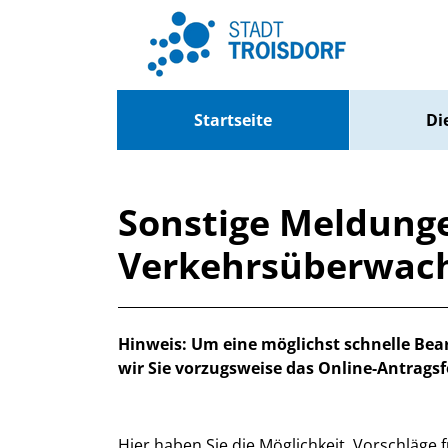
Zum Header
Zum Hauptinhalt
Zum Footer
Zum Hauptinhalt springen
Startseite
Di
Sonstige Meldunge
Verkehrsüberwac
Beschreibung
Hinweis: Um eine möglichst schnelle Bear
wir Sie vorzugsweise das Online-Antrags
Hier haben Sie die Möglichkeit, Vorschläge f