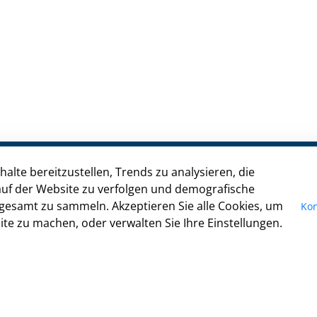
alte bereitzustellen, Trends zu analysieren, die
Kontakt
uf der Website zu verfolgen und demografische
gesamt zu sammeln. Akzeptieren Sie alle Cookies, um
Kon
Impressum
te zu machen, oder verwalten Sie Ihre Einstellungen.
Datenschutz
Anfahrt
Cookie-Richtlinie