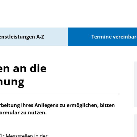
enstleistungen A-Z
Termine vereinba
n an die
hung
beitung Ihres Anliegens zu ermöglichen, bitten
formular zu nutzen.
ür Messstellen in der