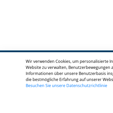
Wir verwenden Cookies, um personalisierte Inh
Stadt Troisdorf
Website zu verwalten, Benutzerbewegungen a
Kölner Straße 176, 53840 Troisdorf
Informationen über unsere Benutzerbasis ins
die bestmögliche Erfahrung auf unserer Websi
Besuchen Sie unsere Datenschutzrichtlinie
02241 900-0
02241 900-800
rathaus@troisdorf.de