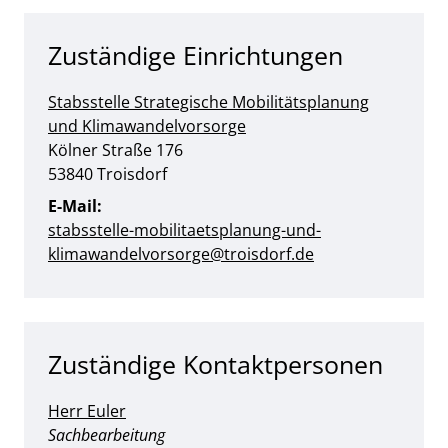
Zuständige Einrichtungen
Stabsstelle Strategische Mobilitätsplanung
und Klimawandelvorsorge
Straße:
Hausnummer:
Kölner Straße
176
PLZ:
Ort:
53840
Troisdorf
E-Mail:
stabsstelle-mobilitaetsplanung-und-
klimawandelvorsorge@troisdorf.de
Zuständige Kontaktpersonen
Herr Euler
Position:
Sachbearbeitung