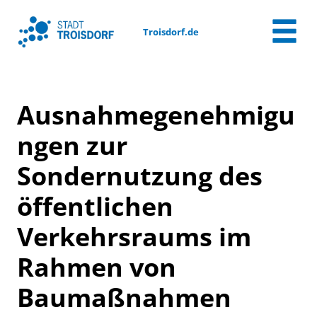
Zum Header
Zum Hauptinhalt
Zum Footer
Zum Hauptinhalt springen
Troisdorf.de
Ausnahmegenehmigu
ngen zur
Sondernutzung des
öffentlichen
Verkehrsraums im
Rahmen von
Baumaßnahmen