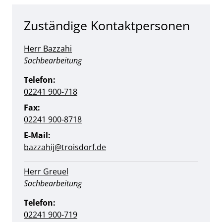
Zuständige Kontaktpersonen
Herr Bazzahi
Position:
Sachbearbeitung
Telefon:
02241 900-718
Fax:
02241 900-8718
E-Mail:
bazzahij@troisdorf.de
Herr Greuel
Position:
Sachbearbeitung
Telefon:
02241 900-719