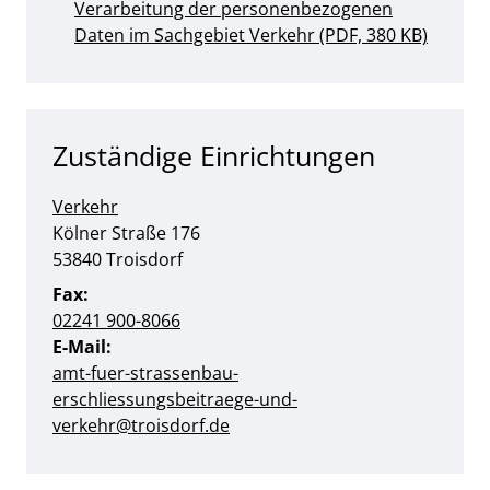
Verarbeitung der personenbezogenen
Daten im Sachgebiet Verkehr (PDF, 380 KB)
Zuständige Einrichtungen
Verkehr
Straße:
Hausnummer:
Kölner Straße
176
PLZ:
Ort:
53840
Troisdorf
Fax:
02241 900-8066
E-Mail:
amt-fuer-strassenbau-
erschliessungsbeitraege-und-
verkehr@troisdorf.de