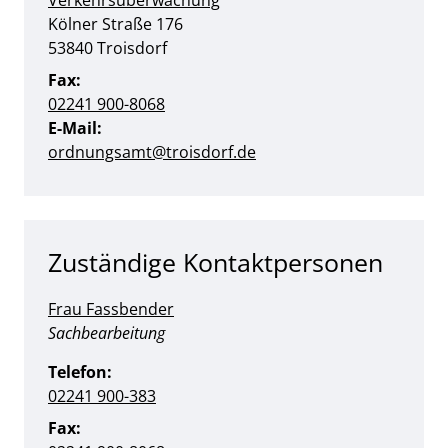
Verkehrsüberwachung
Straße:
Hausnummer:
Kölner Straße
176
PLZ:
Ort:
53840
Troisdorf
Fax:
02241 900-8068
E-Mail:
ordnungsamt@troisdorf.de
Zuständige Kontaktpersonen
Frau Fassbender
Position:
Sachbearbeitung
Telefon:
02241 900-383
Fax: