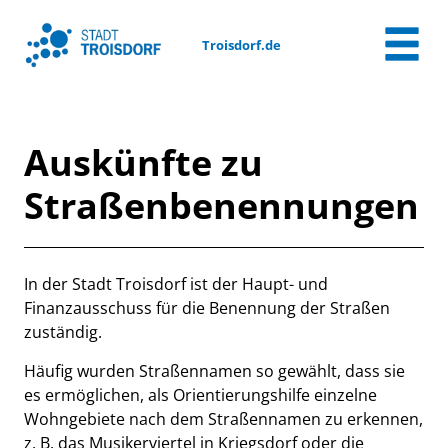
Zum Header
Zum Hauptinhalt
Zum Footer
Zum Hauptinhalt springen
Troisdorf.de
Auskünfte zu
Straßenbenennungen
Beschreibung
In der Stadt Troisdorf ist der Haupt- und
Finanzausschuss für die Benennung der Straßen
zuständig.
Häufig wurden Straßennamen so gewählt, dass sie
es ermöglichen, als Orientierungshilfe einzelne
Wohngebiete nach dem Straßennamen zu erkennen,
z. B. das Musikerviertel in Kriegsdorf oder die