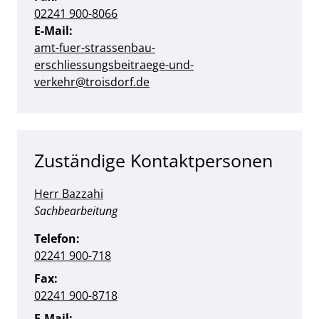
02241 900-8066
E-Mail:
amt-fuer-strassenbau-
erschliessungsbeitraege-und-
verkehr@troisdorf.de
Zuständige Kontaktpersonen
Herr Bazzahi
Position:
Sachbearbeitung
Telefon:
02241 900-718
Fax:
02241 900-8718
E-Mail: