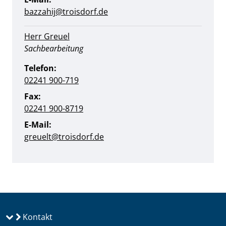
bazzahij@troisdorf.de
Herr Greuel
Position:
Sachbearbeitung
Telefon:
02241 900-719
Fax:
02241 900-8719
E-Mail:
greuelt@troisdorf.de
Kontakt